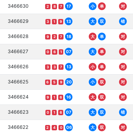
3466630
17
小
单
对
2
8
7
3466629
13
大
双
错
3
1
9
3466628
18
大
单
对
9
2
7
3466627
07
大
单
对
0
6
1
3466626
13
小
单
对
3
3
7
3466625
20
小
双
对
6
5
9
3466624
16
大
双
对
9
1
6
3466623
07
大
双
错
0
1
6
3466622
06
大
双
对
2
4
0