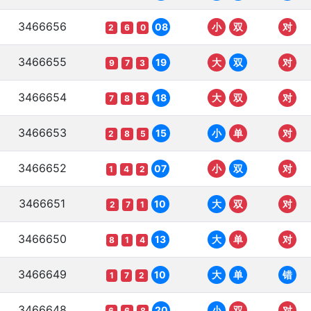
3466656
08
小
双
对
2
6
0
3466655
19
大
双
对
9
7
3
3466654
18
大
双
对
7
8
3
3466653
15
小
单
对
2
8
5
3466652
07
小
双
对
1
4
2
3466651
10
大
双
对
2
7
1
3466650
13
大
单
对
8
1
4
3466649
10
大
单
错
1
7
2
3466648
20
小
双
对
6
6
8