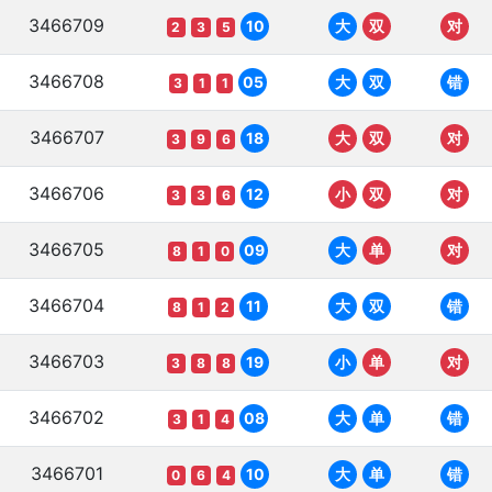
3466709
10
大
双
对
2
3
5
3466708
05
大
双
错
3
1
1
3466707
18
大
双
对
3
9
6
3466706
12
小
双
对
3
3
6
3466705
09
大
单
对
8
1
0
3466704
11
大
双
错
8
1
2
3466703
19
小
单
对
3
8
8
3466702
08
大
单
错
3
1
4
3466701
10
大
单
错
0
6
4