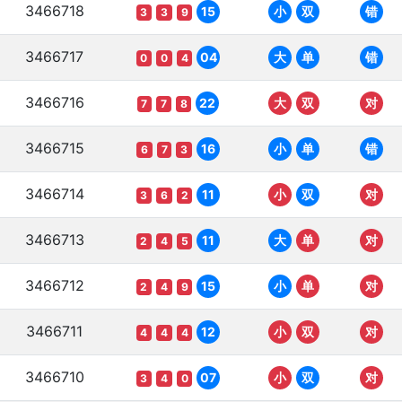
3466718
15
小
双
错
3
3
9
3466717
04
大
单
错
0
0
4
3466716
22
大
双
对
7
7
8
3466715
16
小
单
错
6
7
3
3466714
11
小
双
对
3
6
2
3466713
11
大
单
对
2
4
5
3466712
15
小
单
对
2
4
9
3466711
12
小
双
对
4
4
4
3466710
07
小
双
对
3
4
0